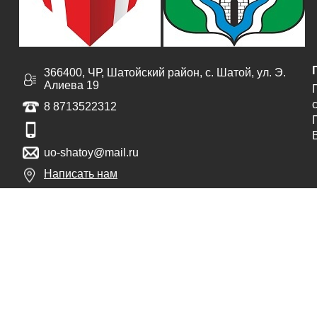
366400, ЧР, Шатойский район, с. Шатой, ул. Э.
Алиева 19
с
8 8713522312
uo-shatoy@mail.ru
Написать нам